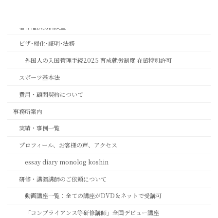
相続ワンストップサービスプロ養成講座
著作権法務相談室
ビザ･帰化･証明･法務
外国人の入国管理手続2025 育成就労制度 在留特別許可
スポーツ基本法
費用・顧問契約について
事務所案内
実績・事例一覧
プロフィール、お客様の声、アクセス
essay diary monolog koshin
研修・講演講師のご依頼について
動画講座一覧：全ての講座がDVD＆ネットで受講可
「コンプライアンス等研修講師」全国デビュー講座