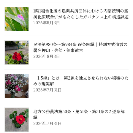
1県1組合化後の農業共済団体における内部統制の空
洞化――広域合併がもたらしたガバナンス上の構造課題
2026年8月3日
民法第980条〜第984条 逐条解説｜特別方式遺言の
署名押印・失効・領事遺言
2026年8月3日
「1.5線」とは｜第2線を独立させられない組織のた
めの現実解
2026年7月31日
地方公務員法第50条・第51条・第51条の2 逐条解
説
2026年7月31日