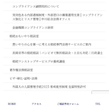
コンプライアンス顧問契約について
実効性ある内部通報制度・外部窓口の構築運用支援 | コンプライアン
ス強化とリスク管理 | 中川総合法務オフィス
金融機関コンプライアンス研修
相続おもいやり相談室
思いやりの心を第一に考える相続専門法務サービスのご案内
長岡京市の相続相談｜バンビオで無料相談会・土日も対応｜行政書士
相続ワンストップサービスプロ養成講座
著作権法務相談室
ビザ･帰化･証明･法務
外国人の入国管理手続2025 育成就労制度 在留特別許可
スポーツ基本法
費用・顧問契約について
HOME
アクセス
ご相談予約フォーム
TEL