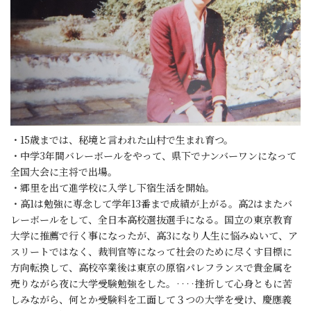
・15歳までは、秘境と言われた山村で生まれ育つ。
・中学3年間バレーボールをやって、県下でナンバーワンになって
全国大会に主将で出場。
・郷里を出て進学校に入学し下宿生活を開始。
・高1は勉強に専念して学年13番まで成績が上がる。高2はまたバ
レーボールをして、全日本高校選抜選手になる。国立の東京教育
大学に推薦で行く事になったが、高3になり人生に悩みぬいて、ア
スリートではなく、裁判官等になって社会のために尽くす目標に
方向転換して、高校卒業後は東京の原宿パレフランスで貴金属を
売りながら夜に大学受験勉強をした。‥‥挫折して心身ともに苦
しみながら、何とか受験料を工面して３つの大学を受け、慶應義