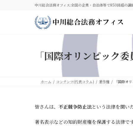
コ
ナ
中川総合法務オフィス:全国の企業・自治体等で850回超の講
ン
ビ
テ
ゲ
ン
ー
ツ
シ
へ
ョ
ス
ン
キ
に
「国際オリンピック委
ッ
移
プ
動
ホーム
コンテンツ(代表コラム)
著作権
「国際オリ
皆さんは、
不正競争防止法
という法律を聞い
著名表示などの知的財産権を保護する法律で