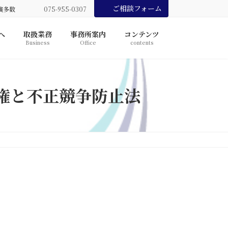
ご相談フォーム
演多数
075-955-0307
へ
取扱業務
事務所案内
コンテンツ
Business
Office
contents
権と不正競争防止法