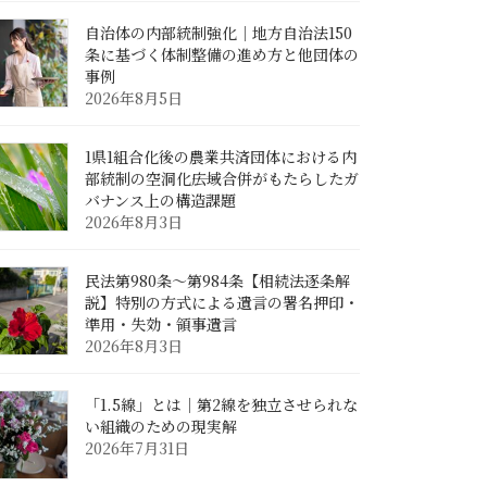
自治体の内部統制強化｜地方自治法150
条に基づく体制整備の進め方と他団体の
事例
2026年8月5日
1県1組合化後の農業共済団体における内
部統制の空洞化――広域合併がもたらしたガ
バナンス上の構造課題
2026年8月3日
民法第980条〜第984条【相続法逐条解
説】特別の方式による遺言の署名押印・
準用・失効・領事遺言
2026年8月3日
「1.5線」とは｜第2線を独立させられな
い組織のための現実解
2026年7月31日