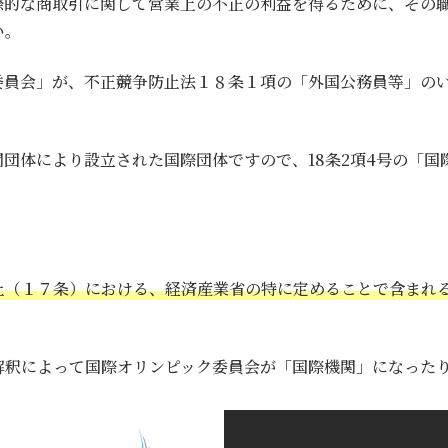
際的な商取引に関して営業上の不正の利益を得るために、その
い。
委員会」が、不正競争防止法１８条１項の「外国公務員等」の
団体により設立された国際団体ですので、18条2項4号の「
。
止（１７条）における、経済産業省の特に定めることで含まれ
解釈によって国際オリンピック委員会が「国際機関」になった