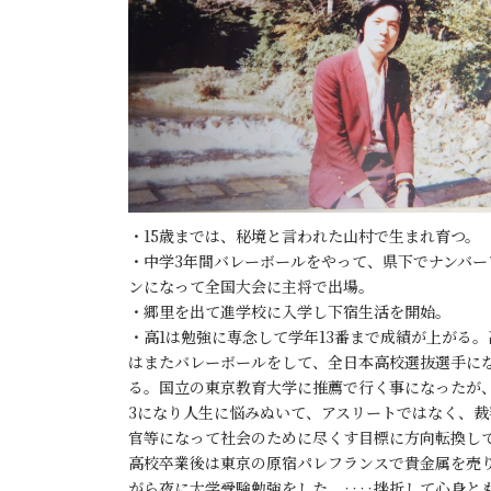
・15歳までは、秘境と言われた山村で生まれ育つ。
・中学3年間バレーボールをやって、県下でナンバー
ンになって全国大会に主将で出場。
・郷里を出て進学校に入学し下宿生活を開始。
・高1は勉強に専念して学年13番まで成績が上がる。
はまたバレーボールをして、全日本高校選抜選手に
る。国立の東京教育大学に推薦で行く事になったが
3になり人生に悩みぬいて、アスリートではなく、裁
官等になって社会のために尽くす目標に方向転換し
高校卒業後は東京の原宿パレフランスで貴金属を売
がら夜に大学受験勉強をした。‥‥挫折して心身と