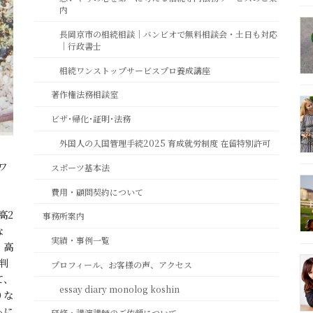
内
長岡京市の相続相談｜バンビオで無料相談会・土日も対応
｜行政書士
相続ワンストップサービスプロ養成講座
著作権法務相談室
ビザ･帰化･証明･法務
外国人の入国管理手続2025 育成就労制度 在留特別許可
ワ
スポーツ基本法
費用・顧問契約について
高2
事務所案内
な
実績・事例一覧
、高
判
プロフィール、お客様の声、アクセス
て、
essay diary monolog koshin
りな
もに
研修・講演講師のご依頼について