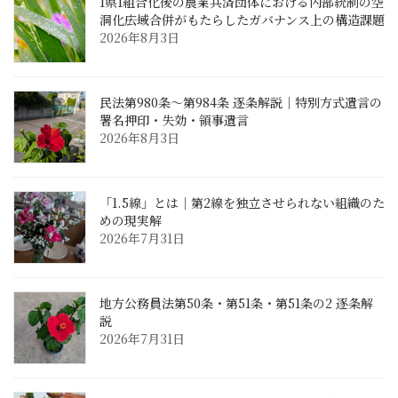
1県1組合化後の農業共済団体における内部統制の空
洞化――広域合併がもたらしたガバナンス上の構造課題
2026年8月3日
民法第980条〜第984条 逐条解説｜特別方式遺言の
署名押印・失効・領事遺言
2026年8月3日
「1.5線」とは｜第2線を独立させられない組織のた
めの現実解
2026年7月31日
地方公務員法第50条・第51条・第51条の2 逐条解
説
2026年7月31日