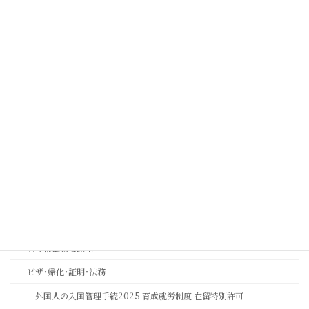
取扱業務
コンプライアンス
コンプライアンス顧問契約について
実効性ある内部通報制度・外部窓口の構築運用支援 | コンプライアン
ス強化とリスク管理 | 中川総合法務オフィス
金融機関コンプライアンス研修
相続おもいやり相談室
思いやりの心を第一に考える相続専門法務サービスのご案内
長岡京市の相続相談｜バンビオで無料相談会・土日も対応｜行政書士
相続ワンストップサービスプロ養成講座
著作権法務相談室
ビザ･帰化･証明･法務
外国人の入国管理手続2025 育成就労制度 在留特別許可