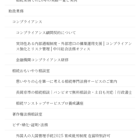
取扱業務
コンプライアンス
コンプライアンス顧問契約について
実効性ある内部通報制度・外部窓口の構築運用支援 | コンプライアン
ス強化とリスク管理 | 中川総合法務オフィス
金融機関コンプライアンス研修
相続おもいやり相談室
思いやりの心を第一に考える相続専門法務サービスのご案内
長岡京市の相続相談｜バンビオで無料相談会・土日も対応｜行政書士
相続ワンストップサービスプロ養成講座
著作権法務相談室
ビザ･帰化･証明･法務
外国人の入国管理手続2025 育成就労制度 在留特別許可