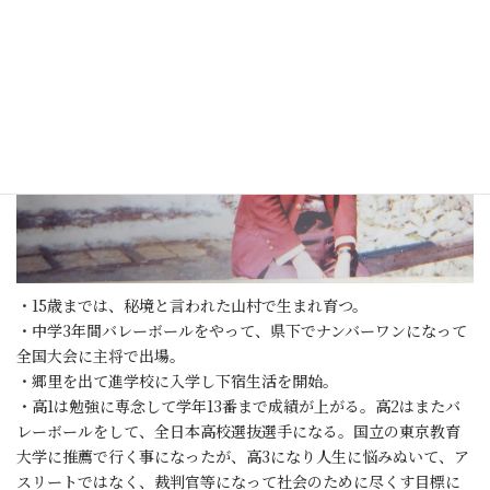
・15歳までは、秘境と言われた山村で生まれ育つ。
・中学3年間バレーボールをやって、県下でナンバーワンになって
全国大会に主将で出場。
・郷里を出て進学校に入学し下宿生活を開始。
・高1は勉強に専念して学年13番まで成績が上がる。高2はまたバ
レーボールをして、全日本高校選抜選手になる。国立の東京教育
大学に推薦で行く事になったが、高3になり人生に悩みぬいて、ア
スリートではなく、裁判官等になって社会のために尽くす目標に