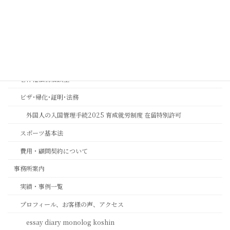
相続おもいやり相談室
思いやりの心を第一に考える相続専門法務サービスのご案内
長岡京市の相続相談｜バンビオで無料相談会・土日も対応｜行政書士
相続ワンストップサービスプロ養成講座
著作権法務相談室
ビザ･帰化･証明･法務
外国人の入国管理手続2025 育成就労制度 在留特別許可
スポーツ基本法
費用・顧問契約について
事務所案内
実績・事例一覧
プロフィール、お客様の声、アクセス
essay diary monolog koshin