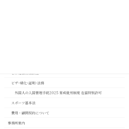
実効性ある内部通報制度・外部窓口の構築運用支援 | コンプライアン
ス強化とリスク管理 | 中川総合法務オフィス
金融機関コンプライアンス研修
相続おもいやり相談室
思いやりの心を第一に考える相続専門法務サービスのご案内
長岡京市の相続相談｜バンビオで無料相談会・土日も対応｜行政書士
相続ワンストップサービスプロ養成講座
著作権法務相談室
ビザ･帰化･証明･法務
外国人の入国管理手続2025 育成就労制度 在留特別許可
スポーツ基本法
費用・顧問契約について
事務所案内