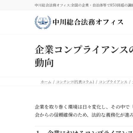
コ
ナ
中川総合法務オフィス:全国の企業・自治体等で850回超の講
ン
ビ
テ
ゲ
ン
ー
ツ
シ
へ
ョ
ス
ン
企業コンプライアンス
キ
に
ッ
移
動向
プ
動
ホーム
コンテンツ(代表コラム)
コンプライアンス
企業を取り巻く環境は日々変化し、その中で
会からの信頼確保のため、法的な義務化が進
１．企業におけるコンプライアン