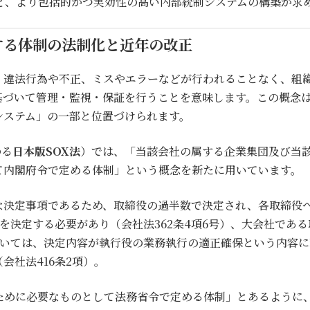
ど、より包括的かつ実効性の高い内部統制システムの構築が求
する体制の法制化と近年の改正
、違法行為や不正、ミスやエラーなどが行われることなく、組
基づいて管理・監視・保証を行うことを意味します。この概念
システム」の一部と位置づけられます。
ゆる
日本版SOX法
）では、「当該会社の属する企業集団及び当
て内閣府令で定める体制」という概念を新たに用いています。
決定事項であるため、取締役の過半数で決定され、各取締役への
を決定する必要があり（会社法362条4項6号）、大会社であ
いては、決定内容が執行役の業務執行の適正確保という内容に若
会社法416条2項）。
ために必要なものとして法務省令で定める体制」とあるように