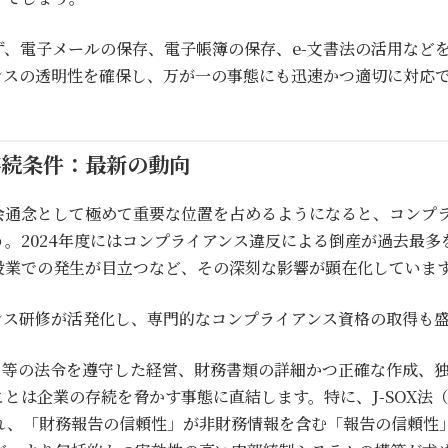
、電子メールの保存、電子帳簿の保存、e-文書法の活用など
ンスの透明性を確保し、万が一の事態にも迅速かつ適切に対応
存続条件：最新の動向
会通念として極めて重要な位置を占めるようになると、コンプ
。2024年度にはコンプライアンス違反による倒産が過去最
設業での発生が目立つなど、その深刻な影響が顕在化していま
ンス研修が活発化し、専門的なコンプライアンス資格の取得も
）」等の法令を遵守した経営、財務書類の詳細かつ正確な作成、
は企業の存続を脅かす事態に直結します。特に、J-SOX法（内
され、「財務報告の信頼性」が非財務情報を含む「報告の信頼性