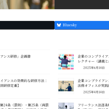
Bluesky
イアンス研修」企画書
企業のコンプライア
レクチャー（講義と
2025年6月14日
ライアンスの効果的な研修方法：
企業コンプライアン
0回研修定番】
法務オフィスが実践
2025年4月14日
第24条（罰則）・第25条（両罰
フリーランス法逐条