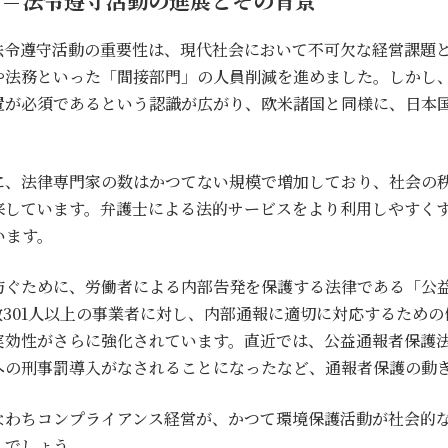
法令遵守活動の重要性は、現代社会において不可欠な経営課題
や法務といった「間接部門」の人員削減を進めました。しかし
置が必須であるという認識が広がり、欧米諸国と同様に、日本
に、法律専門家の数はかつてない規模で増加しており、社会の
来しています。弁護士による法的サービスをより利用しやすく
います。
防ぐために、労働者による内部告発を保護する法律である「公
員数301人以上の事業者に対し、内部通報に適切に対応するため
実効性がさらに強化されています。直近では、公益通報者保護
への刑事罰導入がなされることになったなど、通報者保護の動
なわちコンプライアンス経営が、かつて環境保護活動が社会的
くでしょう。