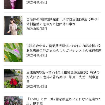
2026年8月5日
自治体の内部統制強化｜地方自治法150条に基づく
体制整備の進め方と他団体の事例
2026年8月5日
1県1組合化後の農業共済団体における内部統制の空
洞化――広域合併がもたらしたガバナンス上の構造課題
2026年8月3日
民法第980条〜第984条【相続法逐条解説】特別の
方式による遺言の署名押印・準用・失効・領事遺
言
2026年8月3日
「1.5線」とは｜第2線を独立させられない組織のた
めの現実解