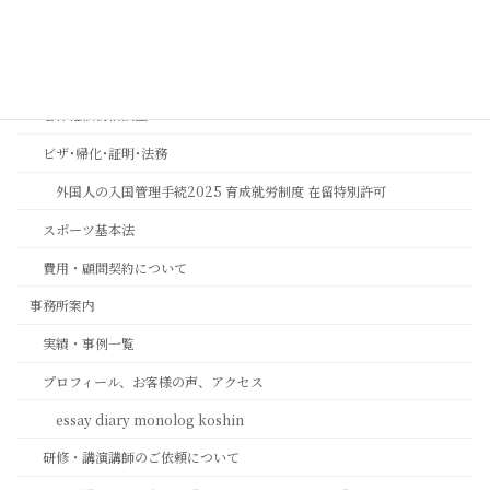
思いやりの心を第一に考える相続専門法務サービスのご案内
長岡京市の相続相談｜バンビオで無料相談会・土日も対応｜行政書士
相続ワンストップサービスプロ養成講座
著作権法務相談室
ビザ･帰化･証明･法務
外国人の入国管理手続2025 育成就労制度 在留特別許可
スポーツ基本法
費用・顧問契約について
事務所案内
実績・事例一覧
プロフィール、お客様の声、アクセス
essay diary monolog koshin
研修・講演講師のご依頼について