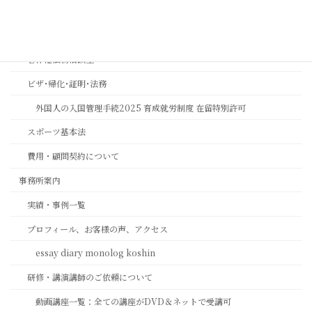
長岡京市の相続相談｜バンビオで無料相談会・土日も対応｜行政書士
相続ワンストップサービスプロ養成講座
著作権法務相談室
ビザ･帰化･証明･法務
外国人の入国管理手続2025 育成就労制度 在留特別許可
スポーツ基本法
費用・顧問契約について
事務所案内
実績・事例一覧
プロフィール、お客様の声、アクセス
essay diary monolog koshin
研修・講演講師のご依頼について
動画講座一覧：全ての講座がDVD＆ネットで受講可