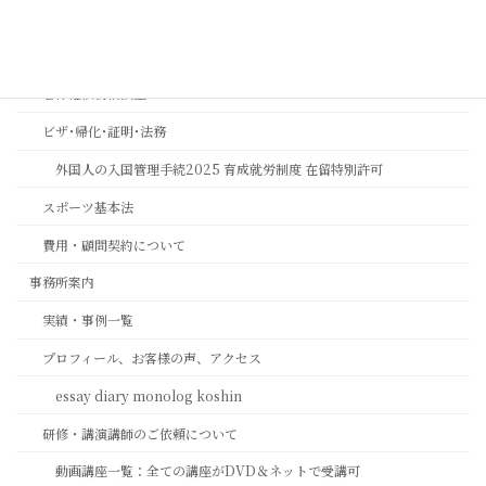
長岡京市の相続相談｜バンビオで無料相談会・土日も対応｜行政書士
相続ワンストップサービスプロ養成講座
著作権法務相談室
ビザ･帰化･証明･法務
外国人の入国管理手続2025 育成就労制度 在留特別許可
スポーツ基本法
費用・顧問契約について
事務所案内
実績・事例一覧
プロフィール、お客様の声、アクセス
essay diary monolog koshin
研修・講演講師のご依頼について
動画講座一覧：全ての講座がDVD＆ネットで受講可