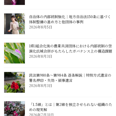
自治体の内部統制強化｜地方自治法150条に基づく
体制整備の進め方と他団体の事例
2026年8月5日
1県1組合化後の農業共済団体における内部統制の空
洞化――広域合併がもたらしたガバナンス上の構造課題
2026年8月3日
民法第980条〜第984条 逐条解説｜特別方式遺言の
署名押印・失効・領事遺言
2026年8月3日
「1.5線」とは｜第2線を独立させられない組織のた
めの現実解
2026年7月31日