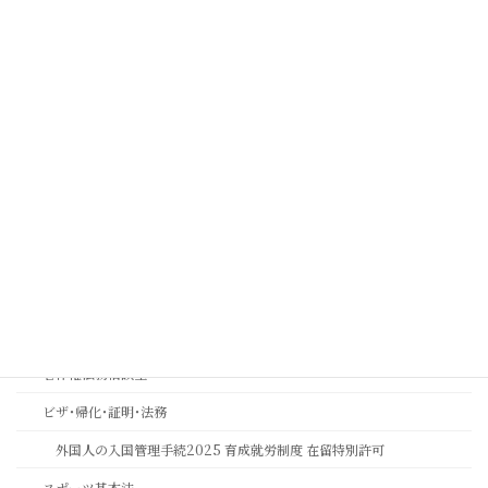
取扱業務
コンプライアンス
コンプライアンス顧問契約について
実効性ある内部通報制度・外部窓口の構築運用支援 | コンプライアン
ス強化とリスク管理 | 中川総合法務オフィス
金融機関コンプライアンス研修
相続おもいやり相談室
思いやりの心を第一に考える相続専門法務サービスのご案内
長岡京市の相続相談｜バンビオで無料相談会・土日も対応｜行政書士
相続ワンストップサービスプロ養成講座
著作権法務相談室
ビザ･帰化･証明･法務
外国人の入国管理手続2025 育成就労制度 在留特別許可
スポーツ基本法