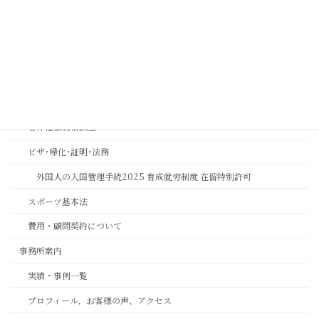
金融機関コンプライアンス研修
相続おもいやり相談室
思いやりの心を第一に考える相続専門法務サービスのご案内
長岡京市の相続相談｜バンビオで無料相談会・土日も対応｜行政書士
相続ワンストップサービスプロ養成講座
著作権法務相談室
ビザ･帰化･証明･法務
外国人の入国管理手続2025 育成就労制度 在留特別許可
スポーツ基本法
費用・顧問契約について
事務所案内
実績・事例一覧
プロフィール、お客様の声、アクセス