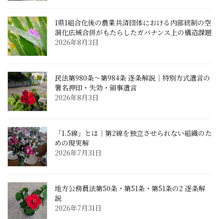
1県1組合化後の農業共済団体における内部統制の空
洞化――広域合併がもたらしたガバナンス上の構造課題
2026年8月3日
民法第980条〜第984条 逐条解説｜特別方式遺言の
署名押印・失効・領事遺言
2026年8月3日
「1.5線」とは｜第2線を独立させられない組織のた
めの現実解
2026年7月31日
地方公務員法第50条・第51条・第51条の2 逐条解
説
2026年7月31日