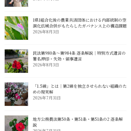
1県1組合化後の農業共済団体における内部統制の空
洞化――広域合併がもたらしたガバナンス上の構造課題
2026年8月3日
民法第980条〜第984条 逐条解説｜特別方式遺言の
署名押印・失効・領事遺言
2026年8月3日
「1.5線」とは｜第2線を独立させられない組織のた
めの現実解
2026年7月31日
地方公務員法第50条・第51条・第51条の2 逐条解
説
2026年7月31日