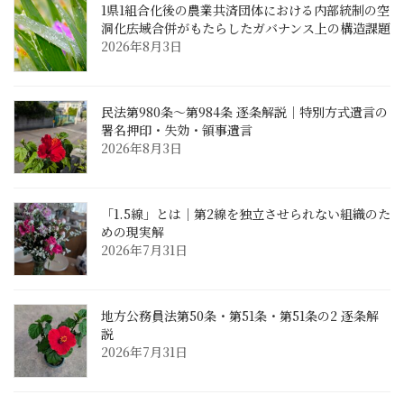
1県1組合化後の農業共済団体における内部統制の空
洞化――広域合併がもたらしたガバナンス上の構造課題
2026年8月3日
民法第980条〜第984条 逐条解説｜特別方式遺言の
署名押印・失効・領事遺言
2026年8月3日
「1.5線」とは｜第2線を独立させられない組織のた
めの現実解
2026年7月31日
地方公務員法第50条・第51条・第51条の2 逐条解
説
2026年7月31日