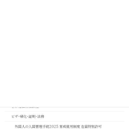
相続業務での20年の実績一覧と実例
取扱業務
コンプライアンス
コンプライアンス顧問契約について
実効性ある内部通報制度・外部窓口の構築運用支援 | コンプライアン
ス強化とリスク管理 | 中川総合法務オフィス
金融機関コンプライアンス研修
相続おもいやり相談室
思いやりの心を第一に考える相続専門法務サービスのご案内
長岡京市の相続相談｜バンビオで無料相談会・土日も対応｜行政書士
相続ワンストップサービスプロ養成講座
著作権法務相談室
ビザ･帰化･証明･法務
外国人の入国管理手続2025 育成就労制度 在留特別許可