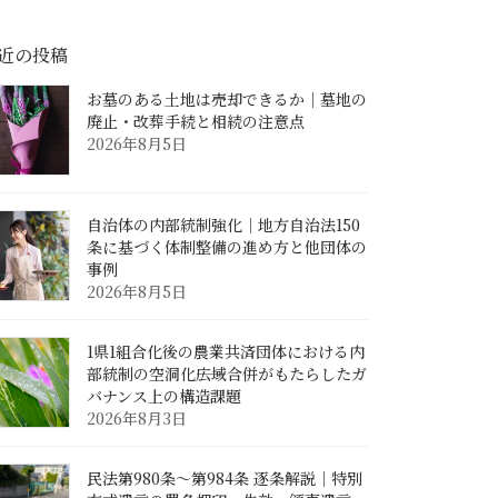
近の投稿
お墓のある土地は売却できるか｜墓地の
廃止・改葬手続と相続の注意点
2026年8月5日
自治体の内部統制強化｜地方自治法150
条に基づく体制整備の進め方と他団体の
事例
2026年8月5日
1県1組合化後の農業共済団体における内
部統制の空洞化――広域合併がもたらしたガ
バナンス上の構造課題
2026年8月3日
民法第980条〜第984条 逐条解説｜特別