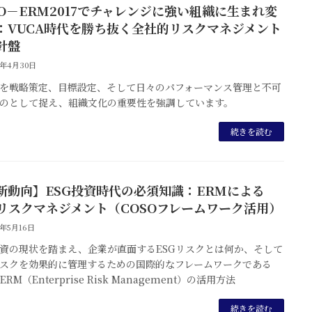
SO－ERM2017でチャレンジに強い組織に生まれ変
：VUCA時代を勝ち抜く全社的リスクマネジメント
針盤
5年4月30日
を戦略策定、目標設定、そして日々のパフォーマンス管理と不可
のとして捉え、組織文化の重要性を強調しています。
続きを読む
新動向】ESG投資時代の必須知識：ERMによる
Gリスクマネジメント（COSOフレームワーク活用）
5年5月16日
投資の現状を踏まえ、企業が直面するESGリスクとは何か、そして
スクを効果的に管理するための国際的なフレームワークである
 ERM（Enterprise Risk Management）の活用方法
続きを読む