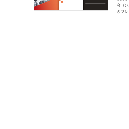
会（C
のフレ