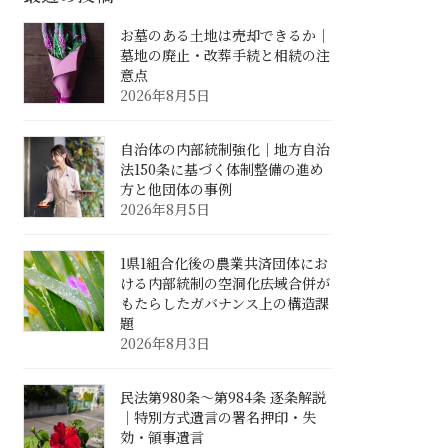
お墓のある土地は売却できるか｜
墓地の廃止・改葬手続と相続の注
意点
2026年8月5日
自治体の内部統制強化｜地方自治
法150条に基づく体制整備の進め
方と他団体の事例
2026年8月5日
1県1組合化後の農業共済団体にお
ける内部統制の空洞化――広域合併が
もたらしたガバナンス上の構造課
題
2026年8月3日
民法第980条〜第984条 逐条解説
｜特別方式遺言の署名押印・失
効・領事遺言