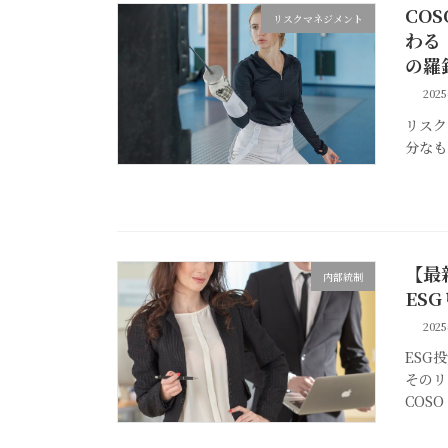
CO
リスクマネジメント
わる
の羅
202
リスク
分なも
【最
内部統制
ES
202
ESG
そのリ
COSO