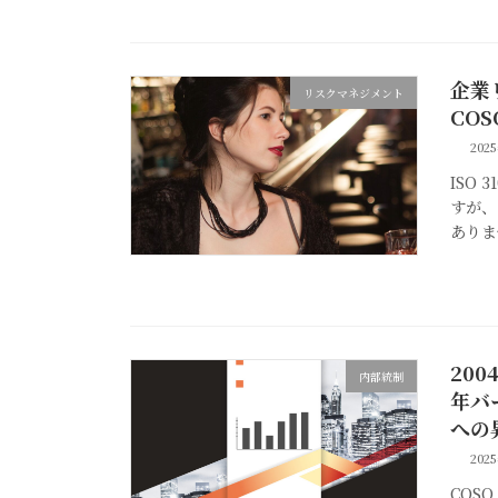
企業
リスクマネジメント
CO
202
ISO
すが、
ありま
200
内部統制
年バ
への
202
COS