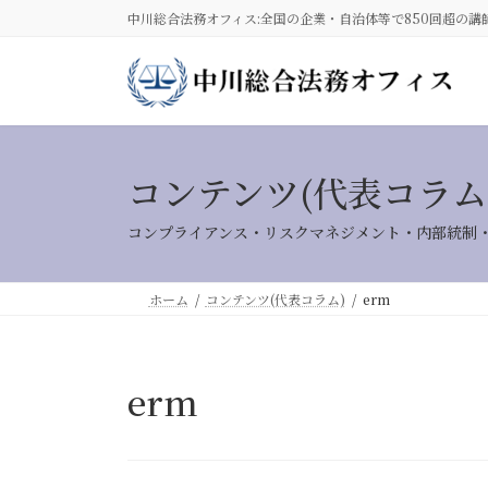
コ
ナ
中川総合法務オフィス:全国の企業・自治体等で850回超の講
ン
ビ
テ
ゲ
ン
ー
ツ
シ
へ
ョ
ス
ン
コンテンツ(代表コラム
キ
に
ッ
移
コンプライアンス・リスクマネジメント・内部統制
プ
動
ホーム
コンテンツ(代表コラム)
erm
erm