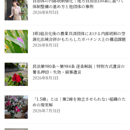
自治体の内部統制強化｜地方自治法150条に基づく
体制整備の進め方と他団体の事例
2026年8月5日
1県1組合化後の農業共済団体における内部統制の空
洞化――広域合併がもたらしたガバナンス上の構造課題
2026年8月3日
民法第980条〜第984条 逐条解説｜特別方式遺言の
署名押印・失効・領事遺言
2026年8月3日
「1.5線」とは｜第2線を独立させられない組織のた
めの現実解
2026年7月31日