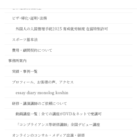
著作権法務相談室
ビザ･帰化･証明･法務
外国人の入国管理手続2025 育成就労制度 在留特別許可
スポーツ基本法
費用・顧問契約について
事務所案内
実績・事例一覧
プロフィール、お客様の声、アクセス
essay diary monolog koshin
研修・講演講師のご依頼について
動画講座一覧：全ての講座がDVD＆ネットで受講可
「コンプライアンス等研修講師」全国デビュー講座
オンラインのコンサル・メディア出演・研修