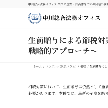
コ
ナ
中川総合法務オフィス:全国の企業・自治体等で850回超の講
ン
ビ
テ
ゲ
ン
ー
ツ
シ
へ
ョ
ス
ン
生前贈与による節税対策
キ
に
ッ
移
戦略的アプローチ～
プ
動
ホーム
コンテンツ(代表コラム)
相続
生前贈与によ
相続対策において、生前贈与は依然として重要
必要があります。本稿では、最新の制度を踏