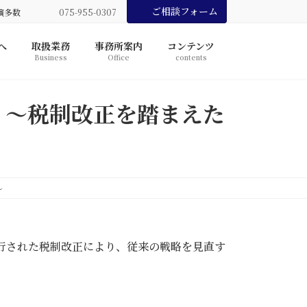
ご相談フォーム
演多数
075-955-0307
へ
取扱業務
事務所案内
コンテンツ
Business
Office
contents
】～税制改正を踏まえた
～
施行された税制改正により、従来の戦略を見直す