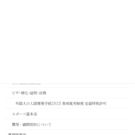
コンプライアンス顧問契約について
実効性ある内部通報制度・外部窓口の構築運用支援 | コンプライアン
ス強化とリスク管理 | 中川総合法務オフィス
金融機関コンプライアンス研修
相続おもいやり相談室
思いやりの心を第一に考える相続専門法務サービスのご案内
長岡京市の相続相談｜バンビオで無料相談会・土日も対応｜行政書士
相続ワンストップサービスプロ養成講座
著作権法務相談室
ビザ･帰化･証明･法務
外国人の入国管理手続2025 育成就労制度 在留特別許可
スポーツ基本法
費用・顧問契約について
事務所案内