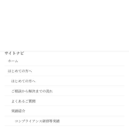
大学に推薦で行く事になったが、高3になり人生に悩みぬいて、ア
スリートではなく、裁判官等になって社会のために尽くす目標に
方向転換して、高校卒業後は東京の原宿パレフランスで貴金属を
売りながら夜に大学受験勉強をした。‥‥挫折して心身ともに苦
しみながら、何とか受験料を工面して３つの大学を受け、慶應義
塾大学にも補欠合格したが入学金等学費の安い京都の大学に入
る。
サイトナビ
ホーム
はじめての方へ
はじめての方へ
ご相談から解決までの流れ
よくあるご質問
実績紹介
コンプライアンス研修等実績