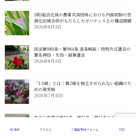
1県1組合化後の農業共済団体における内部統制の空
洞化――広域合併がもたらしたガバナンス上の構造課題
2026年8月3日
民法第980条〜第984条 逐条解説｜特別方式遺言の
署名押印・失効・領事遺言
2026年8月3日
「1.5線」とは｜第2線を独立させられない組織のた
めの現実解
2026年7月31日
地方公務員法第50条・第51条・第51条の2 逐条解
説
2026年7月31日
HOME
アクセス
ご相談予約フォーム
TEL