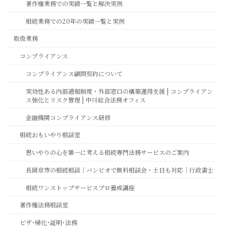
著作権業務での実績一覧と解決実例
相続業務での20年の実績一覧と実例
取扱業務
コンプライアンス
コンプライアンス顧問契約について
実効性ある内部通報制度・外部窓口の構築運用支援 | コンプライアン
ス強化とリスク管理 | 中川総合法務オフィス
金融機関コンプライアンス研修
相続おもいやり相談室
思いやりの心を第一に考える相続専門法務サービスのご案内
長岡京市の相続相談｜バンビオで無料相談会・土日も対応｜行政書士
相続ワンストップサービスプロ養成講座
著作権法務相談室
ビザ･帰化･証明･法務