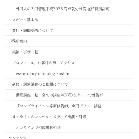
外国人の入国管理手続2025 育成就労制度 在留特別許可
スポーツ基本法
費用・顧問契約について
事務所案内
実績・事例一覧
プロフィール、お客様の声、アクセス
essay diary monolog koshin
研修・講演講師のご依頼について
動画講座一覧：全ての講座がDVD＆ネットで受講可
「コンプライアンス等研修講師」全国デビュー講座
オンラインのコンサル・メディア出演・研修
オンラインで相続無料相談
コンテンツ