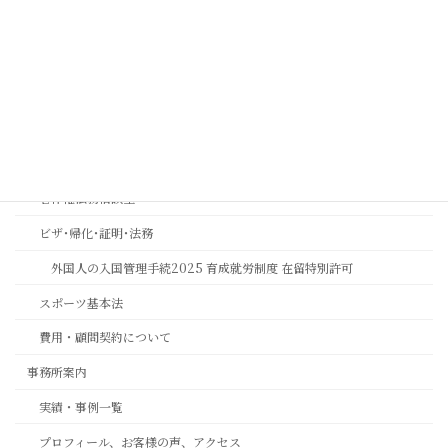
金融機関コンプライアンス研修
相続おもいやり相談室
思いやりの心を第一に考える相続専門法務サービスのご案内
長岡京市の相続相談｜バンビオで無料相談会・土日も対応｜行政書士
相続ワンストップサービスプロ養成講座
著作権法務相談室
ビザ･帰化･証明･法務
外国人の入国管理手続2025 育成就労制度 在留特別許可
スポーツ基本法
費用・顧問契約について
事務所案内
実績・事例一覧
プロフィール、お客様の声、アクセス