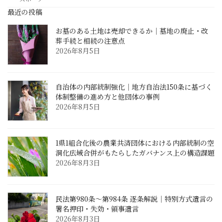
最近の投稿
お墓のある土地は売却できるか｜墓地の廃止・改
葬手続と相続の注意点
2026年8月5日
自治体の内部統制強化｜地方自治法150条に基づく
体制整備の進め方と他団体の事例
2026年8月5日
1県1組合化後の農業共済団体における内部統制の空
洞化――広域合併がもたらしたガバナンス上の構造課題
2026年8月3日
民法第980条〜第984条 逐条解説｜特別方式遺言の
署名押印・失効・領事遺言
2026年8月3日