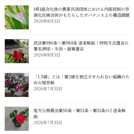
1県1組合化後の農業共済団体における内部統制の空
洞化――広域合併がもたらしたガバナンス上の構造課題
2026年8月3日
民法第980条〜第984条 逐条解説｜特別方式遺言の
署名押印・失効・領事遺言
2026年8月3日
「1.5線」とは｜第2線を独立させられない組織のた
めの現実解
2026年7月31日
地方公務員法第50条・第51条・第51条の2 逐条解
説
2026年7月31日