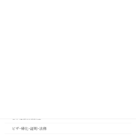
相続業務での20年の実績一覧と実例
取扱業務
コンプライアンス
コンプライアンス顧問契約について
実効性ある内部通報制度・外部窓口の構築運用支援 | コンプライアン
ス強化とリスク管理 | 中川総合法務オフィス
金融機関コンプライアンス研修
相続おもいやり相談室
思いやりの心を第一に考える相続専門法務サービスのご案内
長岡京市の相続相談｜バンビオで無料相談会・土日も対応｜行政書士
相続ワンストップサービスプロ養成講座
著作権法務相談室
ビザ･帰化･証明･法務