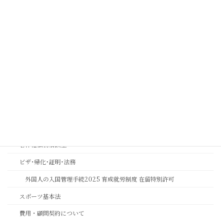
コンプライアンス顧問契約について
実効性ある内部通報制度・外部窓口の構築運用支援 | コンプライアン
ス強化とリスク管理 | 中川総合法務オフィス
金融機関コンプライアンス研修
相続おもいやり相談室
思いやりの心を第一に考える相続専門法務サービスのご案内
長岡京市の相続相談｜バンビオで無料相談会・土日も対応｜行政書士
相続ワンストップサービスプロ養成講座
著作権法務相談室
ビザ･帰化･証明･法務
外国人の入国管理手続2025 育成就労制度 在留特別許可
スポーツ基本法
費用・顧問契約について