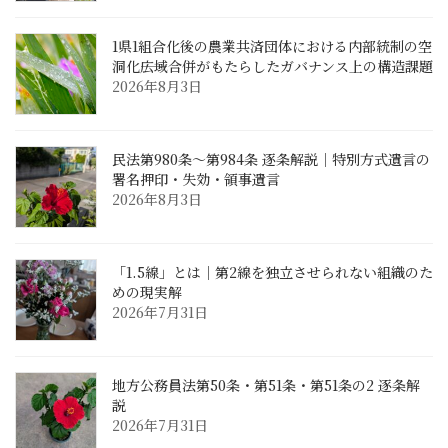
1県1組合化後の農業共済団体における内部統制の空
洞化――広域合併がもたらしたガバナンス上の構造課題
2026年8月3日
民法第980条〜第984条 逐条解説｜特別方式遺言の
署名押印・失効・領事遺言
2026年8月3日
「1.5線」とは｜第2線を独立させられない組織のた
めの現実解
2026年7月31日
地方公務員法第50条・第51条・第51条の2 逐条解
説
2026年7月31日