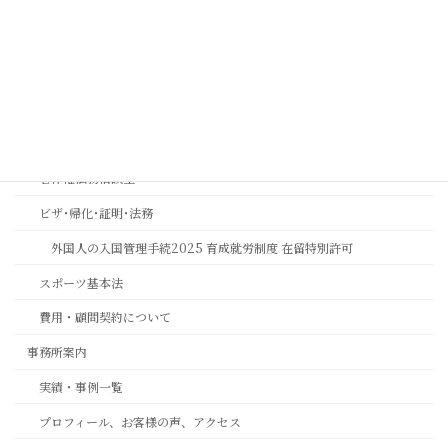
金融機関コンプライアンス研修
相続おもいやり相談室
思いやりの心を第一に考える相続専門法務サービスのご案内
長岡京市の相続相談｜バンビオで無料相談会・土日も対応｜行政書士
相続ワンストップサービスプロ養成講座
著作権法務相談室
ビザ･帰化･証明･法務
外国人の入国管理手続2025 育成就労制度 在留特別許可
スポーツ基本法
費用・顧問契約について
事務所案内
実績・事例一覧
プロフィール、お客様の声、アクセス