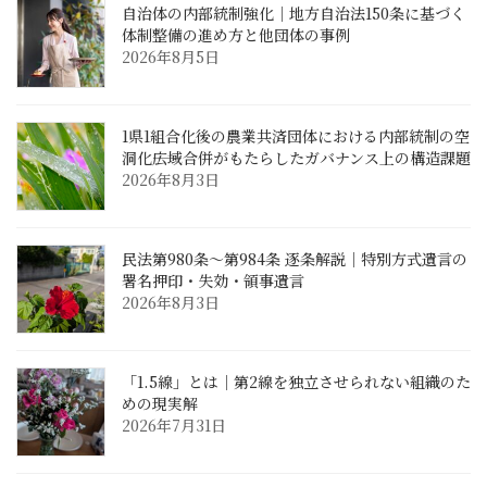
自治体の内部統制強化｜地方自治法150条に基づく
体制整備の進め方と他団体の事例
2026年8月5日
1県1組合化後の農業共済団体における内部統制の空
洞化――広域合併がもたらしたガバナンス上の構造課題
2026年8月3日
民法第980条〜第984条 逐条解説｜特別方式遺言の
署名押印・失効・領事遺言
2026年8月3日
「1.5線」とは｜第2線を独立させられない組織のた
めの現実解
2026年7月31日