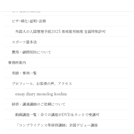
相続ワンストップサービスプロ養成講座
著作権法務相談室
ビザ･帰化･証明･法務
外国人の入国管理手続2025 育成就労制度 在留特別許可
スポーツ基本法
費用・顧問契約について
事務所案内
実績・事例一覧
プロフィール、お客様の声、アクセス
essay diary monolog koshin
研修・講演講師のご依頼について
動画講座一覧：全ての講座がDVD＆ネットで受講可
「コンプライアンス等研修講師」全国デビュー講座