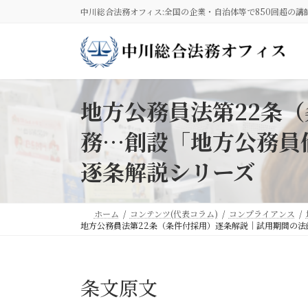
コ
ナ
中川総合法務オフィス:全国の企業・自治体等で850回超の講
ン
ビ
テ
ゲ
ン
ー
ツ
シ
へ
ョ
ス
ン
地方公務員法第22条
キ
に
務…創設「地方公務員
ッ
移
プ
動
逐条解説シリーズ
ホーム
コンテンツ(代表コラム)
コンプライアンス
地方公務員法第22条（条件付採用）逐条解説｜試用期間の
条文原文