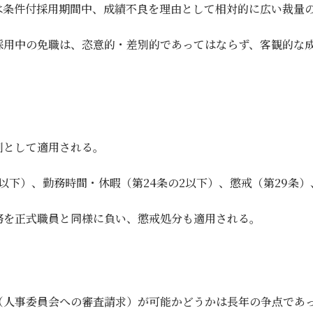
は条件付採用期間中、成績不良を理由として相対的に広い裁量
採用中の免職は、恣意的・差別的であってはならず、客観的な
則として適用される。
条以下）、勤務時間・休暇（第24条の2以下）、懲戒（第29条
務を正式職員と同様に負い、懲戒処分も適用される。
（人事委員会への審査請求）が可能かどうかは長年の争点であ