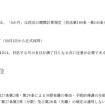
。「6か月」は民法の期間計算規定（民法第140条・第141
満了（10月1日から正式採用）
場合は、対応する月の末日が満了日となる点に注意が必要であ
位
27条第2項・第29条による分限免職の事由・手続的保護の全部
第27条第2項（分限）及び第28条（失職）の規定は適用しない