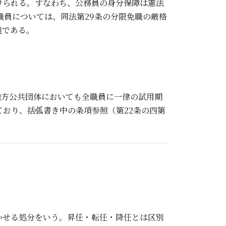
けられる。すなわち、公務員の身分保障は憲法
職員については、同法第29条の分限免職の厳格
義である。
、地方公共団体においても全職員に一律の試用期
ており、括弧書き中の条項参照（第22条の四第
かせる処分をいう。昇任・転任・降任とは区別