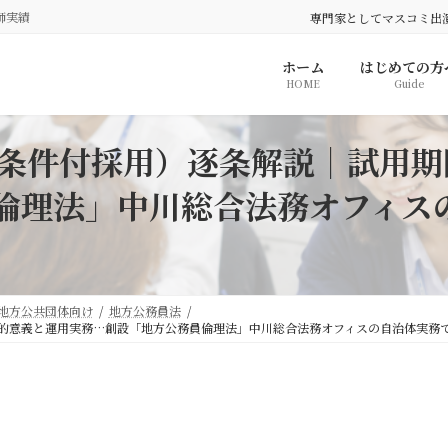
師実績
専門家としてマスコミ出
ホーム
はじめての方
HOME
Guide
（条件付採用）逐条解説｜試用
倫理法」中川総合法務オフィス
地方公共団体向け
地方公務員法
法的意義と運用実務…創設「地方公務員倫理法」中川総合法務オフィスの自治体実務