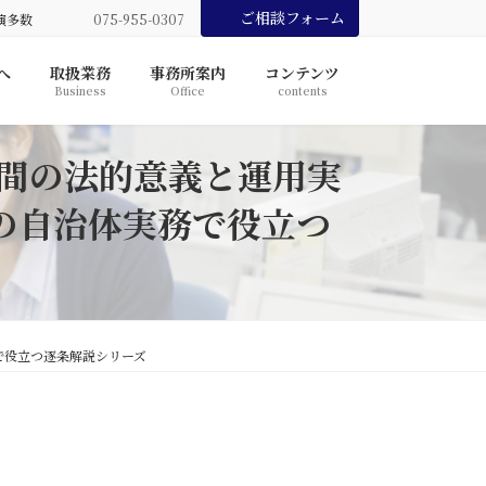
ご相談フォーム
演多数
075-955-0307
へ
取扱業務
事務所案内
コンテンツ
Business
Office
contents
期間の法的意義と運用実
の自治体実務で役立つ
で役立つ逐条解説シリーズ