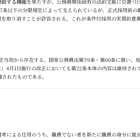
類似する機能
を果たすが、公務員関係固有の法的文脈に位置づ
27条以下の分限規定によって支えられているが、正式採用前の
用を取り消すことが許容される。これが条件付採用の実質的意
法制定当初から存在する。国家公務員法第59条・第60条に倣い
年）4月1日施行の改正においても第22条本体の内容は維持され
備されたものである。
は選考による任用のうち、職員でない者を新たに職員の身分に就