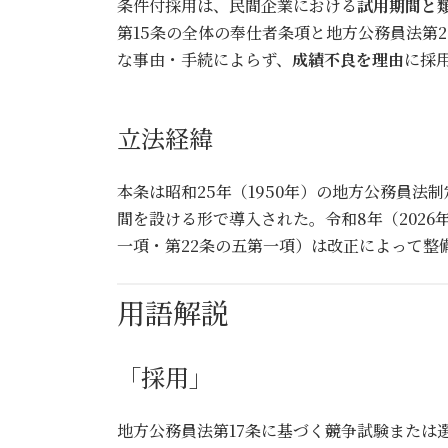
条件付採用は、民間企業における
試用期間と
第15条の全体の奉仕者条項と地方公務員法第
な事由・手続によらず、
成績不良を理由
に採
立法経緯
本条は昭和25年（1950年）の地方公務員
間を設ける形で導入された。令和8年（2026
一項・第22条の五第一項）は改正によって整
用語解説
「採用」
地方公務員法第17条に基づく競争試験また