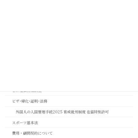
コンプライアンス顧問契約について
実効性ある内部通報制度・外部窓口の構築運用支援 | コンプライアン
ス強化とリスク管理 | 中川総合法務オフィス
金融機関コンプライアンス研修
相続おもいやり相談室
思いやりの心を第一に考える相続専門法務サービスのご案内
長岡京市の相続相談｜バンビオで無料相談会・土日も対応｜行政書士
相続ワンストップサービスプロ養成講座
著作権法務相談室
ビザ･帰化･証明･法務
外国人の入国管理手続2025 育成就労制度 在留特別許可
スポーツ基本法
費用・顧問契約について