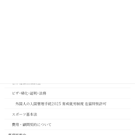
コンプライアンス顧問契約について
実効性ある内部通報制度・外部窓口の構築運用支援 | コンプライアン
ス強化とリスク管理 | 中川総合法務オフィス
金融機関コンプライアンス研修
相続おもいやり相談室
思いやりの心を第一に考える相続専門法務サービスのご案内
長岡京市の相続相談｜バンビオで無料相談会・土日も対応｜行政書士
相続ワンストップサービスプロ養成講座
著作権法務相談室
ビザ･帰化･証明･法務
外国人の入国管理手続2025 育成就労制度 在留特別許可
スポーツ基本法
費用・顧問契約について
事務所案内