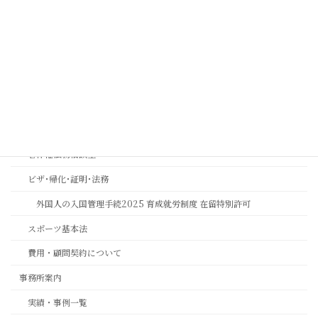
ス強化とリスク管理 | 中川総合法務オフィス
金融機関コンプライアンス研修
相続おもいやり相談室
思いやりの心を第一に考える相続専門法務サービスのご案内
長岡京市の相続相談｜バンビオで無料相談会・土日も対応｜行政書士
相続ワンストップサービスプロ養成講座
著作権法務相談室
ビザ･帰化･証明･法務
外国人の入国管理手続2025 育成就労制度 在留特別許可
スポーツ基本法
費用・顧問契約について
事務所案内
実績・事例一覧