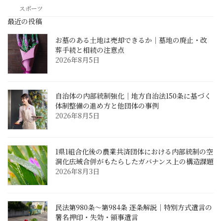
スポーツ
最近の投稿
お墓のある土地は売却できるか｜墓地の廃止・改
葬手続と相続の注意点
2026年8月5日
自治体の内部統制強化｜地方自治法150条に基づく
体制整備の進め方と他団体の事例
2026年8月5日
1県1組合化後の農業共済団体における内部統制の空
洞化――広域合併がもたらしたガバナンス上の構造課題
2026年8月3日
民法第980条〜第984条 逐条解説｜特別方式遺言の
署名押印・失効・領事遺言