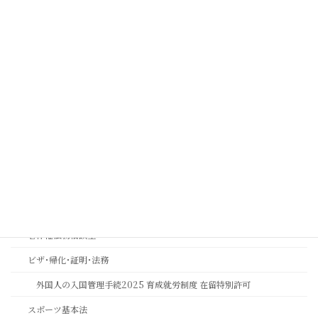
取扱業務
コンプライアンス
コンプライアンス顧問契約について
実効性ある内部通報制度・外部窓口の構築運用支援 | コンプライアン
ス強化とリスク管理 | 中川総合法務オフィス
金融機関コンプライアンス研修
相続おもいやり相談室
思いやりの心を第一に考える相続専門法務サービスのご案内
長岡京市の相続相談｜バンビオで無料相談会・土日も対応｜行政書士
相続ワンストップサービスプロ養成講座
著作権法務相談室
ビザ･帰化･証明･法務
外国人の入国管理手続2025 育成就労制度 在留特別許可
スポーツ基本法