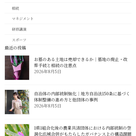
相続
マネジメント
研修講演
スポーツ
最近の投稿
お墓のある土地は売却できるか｜墓地の廃止・改
葬手続と相続の注意点
2026年8月5日
自治体の内部統制強化｜地方自治法150条に基づく
体制整備の進め方と他団体の事例
2026年8月5日
1県1組合化後の農業共済団体における内部統制の空
洞化――広域合併がもたらしたガバナンス上の構造課題