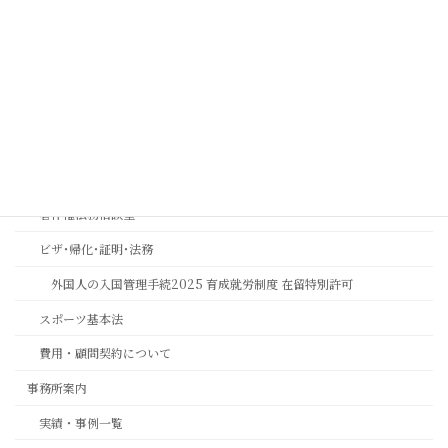
ス強化とリスク管理 | 中川総合法務オフィス
金融機関コンプライアンス研修
相続おもいやり相談室
思いやりの心を第一に考える相続専門法務サービスのご案内
長岡京市の相続相談｜バンビオで無料相談会・土日も対応｜行政書士
相続ワンストップサービスプロ養成講座
著作権法務相談室
ビザ･帰化･証明･法務
外国人の入国管理手続2025 育成就労制度 在留特別許可
スポーツ基本法
費用・顧問契約について
事務所案内
実績・事例一覧