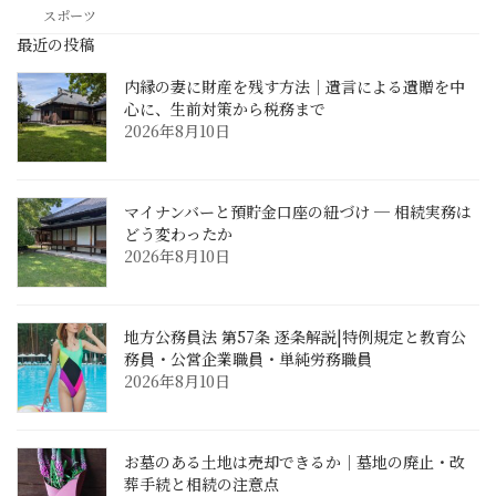
スポーツ
最近の投稿
内縁の妻に財産を残す方法｜遺言による遺贈を中
心に、生前対策から税務まで
2026年8月10日
マイナンバーと預貯金口座の紐づけ ─ 相続実務は
どう変わったか
2026年8月10日
地方公務員法 第57条 逐条解説|特例規定と教育公
務員・公営企業職員・単純労務職員
2026年8月10日
お墓のある土地は売却できるか｜墓地の廃止・改
葬手続と相続の注意点