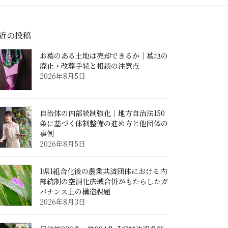
近の投稿
お墓のある土地は売却できるか｜墓地の
廃止・改葬手続と相続の注意点
2026年8月5日
自治体の内部統制強化｜地方自治法150
条に基づく体制整備の進め方と他団体の
事例
2026年8月5日
1県1組合化後の農業共済団体における内
部統制の空洞化――広域合併がもたらしたガ
バナンス上の構造課題
2026年8月3日