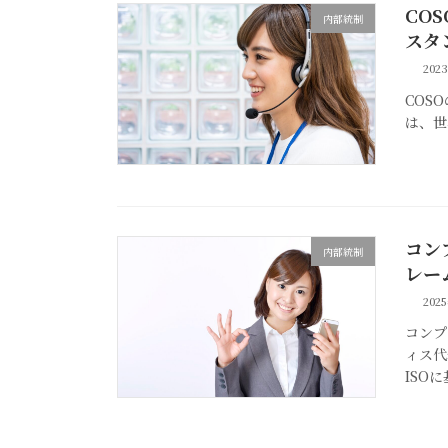
CO
内部統制
スタ
202
COS
は、世
コン
内部統制
レー
202
コンプ
ィス代
ISO