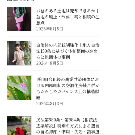
お墓のある土地は売却できるか｜
墓地の廃止・改葬手続と相続の注
意点
2026年8月5日
自治体の内部統制強化｜地方自治
法150条に基づく体制整備の進め
方と他団体の事例
2026年8月5日
1県1組合化後の農業共済団体にお
ける内部統制の空洞化――広域合併が
もたらしたガバナンス上の構造課
題
2026年8月3日
民法第980条〜第984条【相続法
逐条解説】特別の方式による遺言
の署名押印・準用・失効・領事遺