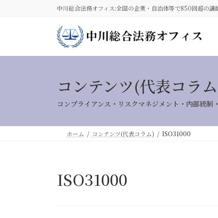
コ
ナ
中川総合法務オフィス:全国の企業・自治体等で850回超の講
ン
ビ
テ
ゲ
ン
ー
ツ
シ
へ
ョ
ス
ン
コンテンツ(代表コラム
キ
に
ッ
移
コンプライアンス・リスクマネジメント・内部統制
プ
動
ホーム
コンテンツ(代表コラム)
ISO31000
ISO31000