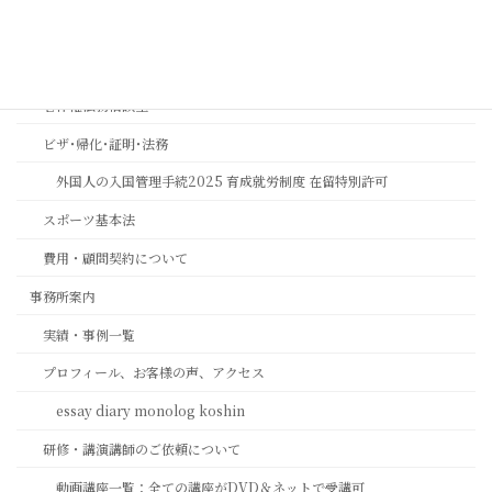
長岡京市の相続相談｜バンビオで無料相談会・土日も対応｜行政書士
相続ワンストップサービスプロ養成講座
著作権法務相談室
ビザ･帰化･証明･法務
外国人の入国管理手続2025 育成就労制度 在留特別許可
スポーツ基本法
費用・顧問契約について
事務所案内
実績・事例一覧
プロフィール、お客様の声、アクセス
essay diary monolog koshin
研修・講演講師のご依頼について
動画講座一覧：全ての講座がDVD＆ネットで受講可