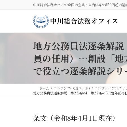
コ
ナ
中川総合法務オフィス:全国の企業・自治体等で850回超の講
ン
ビ
テ
ゲ
ン
ー
ツ
シ
へ
ョ
ス
ン
地方公務員法逐条解説｜
キ
に
員の任用）…創設「地
ッ
移
プ
動
で役立つ逐条解説シリ
ホーム
コンテンツ(代表コラム)
コンプライアンス
地方公務員法逐条解説｜第22条の4・第22条の5（定年前
条文（令和8年4月1日現在）