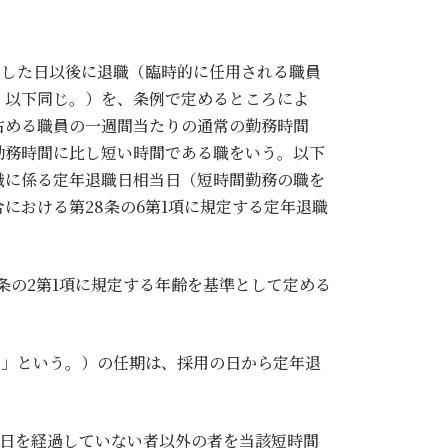
達した日以後に退職（臨時的に任用される職員
。以下同じ。）を、条例で定めるところによ
占める職員の一週間当たりの通常の勤務時間
勤務時間に比し短い時間である職をいう。以下
職に係る定年退職日相当日（短時間勤務の職を
における第28条の6第1項に規定する定年退職
0条の2第1項に規定する年齢を基準として定める
員」という。）の任期は、採用の日から定年退
当日を経過していない者以外の者を当該短時間