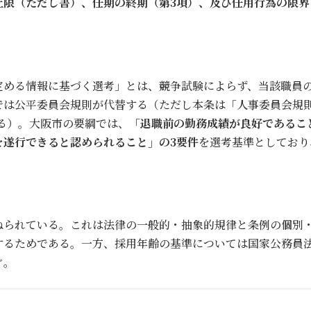
上限（ただし書）、任期の終期（第3項）、及び任用行為の限界
定める情報に基づく選考」とは、競争試験によらず、当該職員
では公平委員会規則が代替する（ただし本条は「人事委員会規
いる）。大阪市の要綱では、
「退職前の勤務成績が良好であるこ
を遂行できると認められること」の3要件
を選考基準としており
ねられている。これは法律の一般的・抽象的規律と条例の個別
するためである。一方、採用年齢の基準については国家公務員法
ぐ。