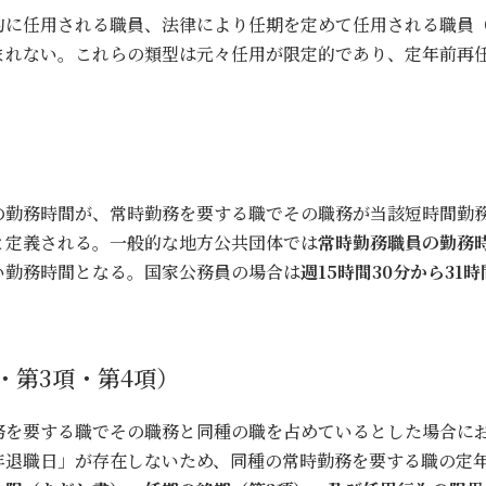
的に任用される職員、法律により任期を定めて任用される職員
まれない。これらの類型は元々任用が限定的であり、定年前再
の勤務時間が、常時勤務を要する職でその職務が当該短時間勤
と定義される。一般的な地方公共団体では
常時勤務職員の勤務時
い勤務時間となる。国家公務員の場合は
週15時間30分から31
・第3項・第4項）
を要する職でその職務と同種の職を占めているとした場合にお
年退職日」が存在しないため、同種の常時勤務を要する職の定