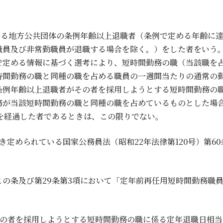
する地方公共団体の条例年齢以上退職者（条例で定める年齢に
職員及び非常勤職員が退職する場合を除く。）をした者をいう
で定める情報に基づく選考により、短時間勤務の職（当該職を
時間勤務の職と同種の職を占める職員の一週間当たりの通常の
条例年齢以上退職者がその者を採用しようとする短時間勤務の
が当該短時間勤務の職と同種の職を占めているものとした場合
を経過した者であるときは、この限りでない。
定められている国家公務員法（昭和22年法律第120号）第6
この条及び第29条第3項において「定年前再任用短時間勤務職
その者を採用しようとする短時間勤務の職に係る定年退職日相