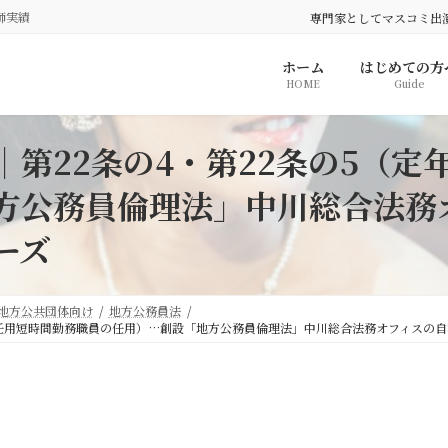
師実績
専門家としてマスコミ出
ホーム
はじめての方
HOME
Guide
第22条の4・第22条の5（定
方公務員倫理法」中川総合法務
ーズ
地方公共団体向け
地方公務員法
再任用短時間勤務職員の任用）…創設「地方公務員倫理法」中川総合法務オフィスの