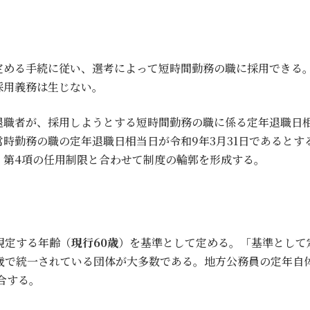
定める手続に従い、選考によって短時間勤務の職に採用できる
採用義務は生じない。
退職者が、採用しようとする短時間勤務の職に係る定年退職日
時勤務の職の定年退職日相当日が令和9年3月31日であると
、第4項の任用制限と合わせて制度の輪郭を形成する。
規定する年齢（
現行60歳
）を基準として定める。「基準として
0歳で統一されている団体が大多数である。地方公務員の定年自
合する。