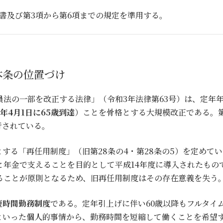
し書及び第3項から第6項までの規定を準用する。
本条の位置づけ
公務員法の一部を改正する法律」（令和3年法律第63号）は、定年
3年4月1日に65歳到達
）ことを骨格とする大規模改正である。第
行されている。
する「再任用制度」（旧第28条の4・第28条の5）を定めて
と年金で支えることを目的として平成14年度に導入されたもの
ることが原則となるため、旧再任用制度はその存在意義を失う
短時間勤務制度
である。定年引上げに伴い60歳以降もフルタイ
といった個人的事情から、勤務時間を短縮して働くことを希望