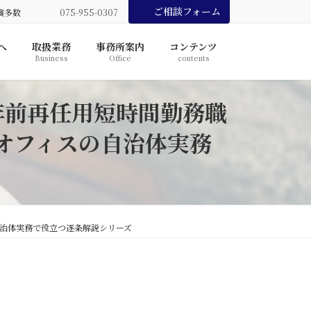
ご相談フォーム
演多数
075-955-0307
へ
取扱業務
事務所案内
コンテンツ
Business
Office
contents
年前再任用短時間勤務職
オフィスの自治体実務
自治体実務で役立つ逐条解説シリーズ