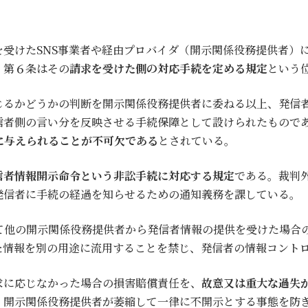
受けたSNS事業者や経由プロバイダ（開示関係役務提供者）
、第６条はその
請求を受けた側の対応手続を定める規定
という
じるかどうかの判断を開示関係役務提供者に委ねる以上、発信
信者側の言い分を反映させる手続保障として設けられたもので
に与えられることが不可欠である
とされている。
信者情報開示命令という非訟手続に対応する規定
である。裁判
発信者に手続の経過を知らせるための通知義務を課している。
って他の開示関係役務提供者から発信者情報の提供を受けた場合
た情報を別の用途に流用することを禁じ、発信者の情報コント
求に応じなかった場合の損害賠償責任を、
故意又は重大な過失
、開示関係役務提供者が萎縮して一律に不開示とする事態を防