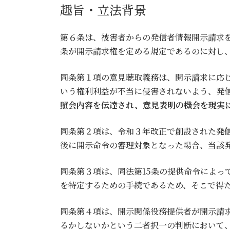
趣旨・立法背景
第６条は、被害者からの発信者情報開示請求を
条が開示請求権を定める規定であるのに対し
同条第１項の意見聴取義務は、開示請求に応
いう権利利益が不当に侵害されないよう、発
照会内容を伝達され、意見表明の機会を現実
同条第２項は、令和３年改正で創設された
発
後に開示命令の審理対象となった場合、当該
同条第３項は、同法第15条の提供命令によ
を特定するための手続であるため、そこで得
同条第４項は、開示関係役務提供者が開示請
るかしないかという二者択一の判断において