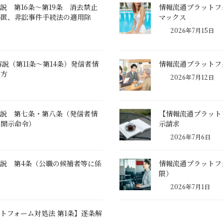
 第16条～第19条 消去禁止
情報流通プラットフ
秘匿、非訟事件手続法の適用除
マックス
2026年7月15日
説（第11条～第14条）発信者情
情報流通プラットフ
み方
2026年7月12日
解説 第七条・第八条（発信者情
【情報流通プラット
報開示命令）
示請求
2026年7月6日
説 第4条（公職の候補者等に係
情報流通プラットフ
限）
2026年7月1日
トフォーム対処法 第1条】逐条解