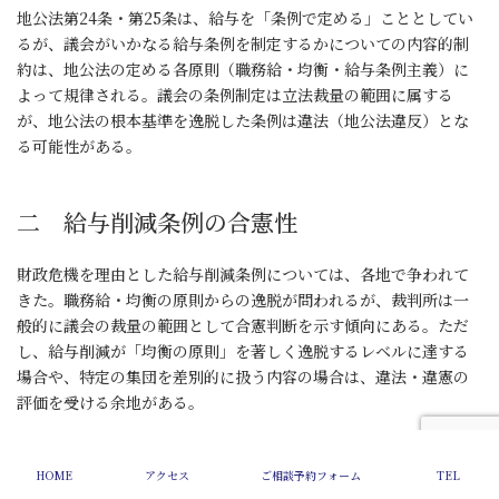
地公法第24条・第25条は、給与を「条例で定める」こととしてい
るが、議会がいかなる給与条例を制定するかについての内容的制
約は、地公法の定める各原則（職務給・均衡・給与条例主義）に
よって規律される。議会の条例制定は立法裁量の範囲に属する
が、地公法の根本基準を逸脱した条例は違法（地公法違反）とな
る可能性がある。
二 給与削減条例の合憲性
財政危機を理由とした給与削減条例については、各地で争われて
きた。職務給・均衡の原則からの逸脱が問われるが、裁判所は一
般的に議会の裁量の範囲として合憲判断を示す傾向にある。ただ
し、給与削減が「均衡の原則」を著しく逸脱するレベルに達する
場合や、特定の集団を差別的に扱う内容の場合は、違法・違憲の
評価を受ける余地がある。
三 人事委員会勧告と「適切な代償措置」
HOME
アクセス
ご相談予約フォーム
TEL