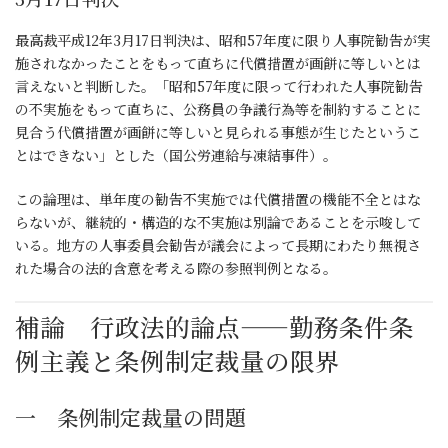
最高裁平成12年3月17日判決は、昭和57年度に限り人事院勧告が実
施されなかったことをもって直ちに代償措置が画餅に等しいとは
言えないと判断した。「昭和57年度に限って行われた人事院勧告
の不実施をもって直ちに、公務員の争議行為等を制約することに
見合う代償措置が画餅に等しいと見られる事態が生じたというこ
とはできない」とした（国公労連給与凍結事件）。
この論理は、単年度の勧告不実施では代償措置の機能不全とはな
らないが、継続的・構造的な不実施は別論であることを示唆して
いる。地方の人事委員会勧告が議会によって長期にわたり無視さ
れた場合の法的含意を考える際の参照判例となる。
補論 行政法的論点——勤務条件条
例主義と条例制定裁量の限界
一 条例制定裁量の問題