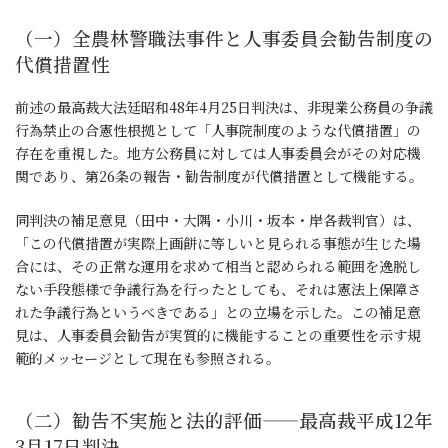
（一）全農林警職法事件と人事委員会勧告制度の
代償措置性
前述の最高裁大法廷昭和48年4月25日判決は、非現業公務員の争議
行為禁止の合憲性根拠として「人事院制度のような代償措置」の
存在を重視した。地方公務員に対しては人事委員会がその対応機
関であり、第26条の報告・勧告制度が代償措置として機能する。
同判決の補足意見（田中・大隅・小川・坂本・岸各裁判官）は、
「この代償措置が実際上画餅に等しいと見られる事態が生じた場
合には、その正常な運用を求めて相当と認められる範囲を逸脱し
ない手段態様で争議行為を行ったとしても、それは憲法上保障さ
れた争議行為というべきである」との立場を示した。この補足意
見は、人事委員会勧告が実質的に機能することの重要性を示す規
範的メッセージとして現在も参照される。
（二）勧告不実施と法的評価——最高裁平成12年
3月17日判決