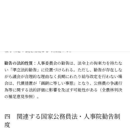
等の改定に関する勧告。地方公務員の人事委員会勧告の対応物で
あり、国家公務員に対して労働基本権制約の代償として機能す
る。
情勢適応の原則
：地公法第14条に定める原則。給与・勤務条件が
社会一般の情勢に適応するように随時適切な措置を講じるべきと
する。民間賃金の動向・物価水準・経済情勢等の変化に対応する
給与改定の根拠規範として機能する。
勧告の法的性質
：人事委員会の勧告は、法令上の拘束力を持たな
い「準立法的勧告」に位置づけられる。ただし、勧告が存在しな
がら議会が合理的な理由なく長期にわたり給与改定を行わない場
合は、代償措置が「画餅に等しい事態」となり、公務員の争議行
為等に関する法的評価に影響を及ぼす可能性がある（全農林判決
の補足意見参照）。
四 関連する国家公務員法・人事院勧告制
度