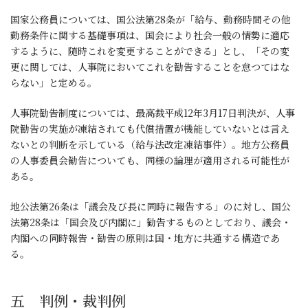
国家公務員については、国公法第28条が「給与、勤務時間その他
勤務条件に関する基礎事項は、国会により社会一般の情勢に適応
するように、随時これを変更することができる」とし、「その変
更に関しては、人事院においてこれを勧告することを怠つてはな
らない」と定める。
人事院勧告制度については、最高裁平成12年3月17日判決が、人事
院勧告の実施が凍結されても代償措置が機能していないとは言え
ないとの判断を示している（給与法改定凍結事件）。地方公務員
の人事委員会勧告についても、同様の論理が適用される可能性が
ある。
地公法第26条は「議会及び長に同時に報告する」のに対し、国公
法第28条は「国会及び内閣に」勧告するものとしており、議会・
内閣への同時報告・勧告の原則は国・地方に共通する構造であ
る。
五 判例・裁判例